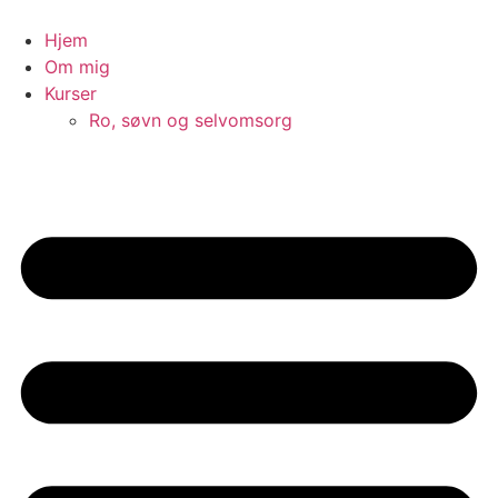
Videre
til
Hjem
indhold
Om mig
Kurser
Ro, søvn og selvomsorg